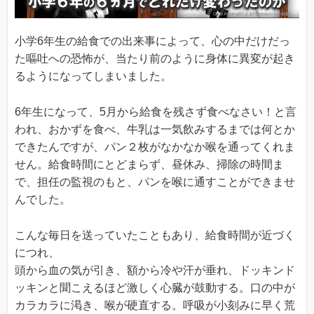
小学6年生の給食での出来事によって、心の中だけだっ
た嘔吐への恐怖が、当たり前のように身体に異変が起き
るようになってしまいました。
6年生になって、5月から給食を残さず食べなさい！と言
われ、おかずを食べ、牛乳は一気飲みするまでは何とか
できたんですが、パン２枚がなかなか喉を通ってくれま
せん。給食時間にとどまらず、昼休み、掃除の時間ま
で、担任の監視のもと、パンを喉に通すことができませ
んでした。
こんな毎日を送っていたこともあり、給食時間が近づく
につれ、
頭から血の気が引き、額から冷や汗が垂れ、ドッキンド
ッキンと聞こえるほど激しく心臓が鼓動する。口の中が
カラカラに渇き、喉が硬直する。呼吸が小刻みに早く荒