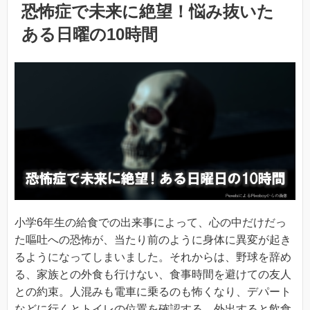
恐怖症で未来に絶望！悩み抜いた
ある日曜の10時間
小学6年生の給食での出来事によって、心の中だけだっ
た嘔吐への恐怖が、当たり前のように身体に異変が起き
るようになってしまいました。それからは、野球を辞め
る、家族との外食も行けない、食事時間を避けての友人
との約束。人混みも電車に乗るのも怖くなり、デパート
などに行くとトイレの位置を確認する。外出すると飲食