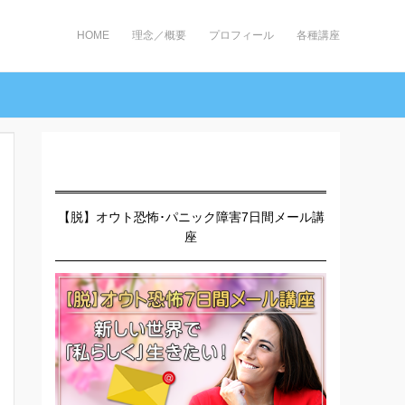
HOME
理念／概要
プロフィール
各種講座
【脱】オウト恐怖･パニック障害7日間メール講
座