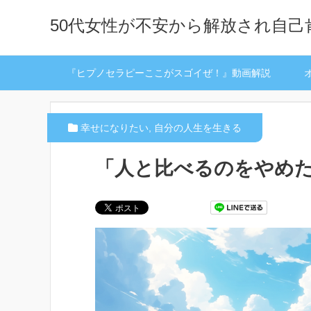
50代女性が不安から解放され自
『ヒプノセラピーここがスゴイぜ！』動画解説
幸せになりたい
,
自分の人生を生きる
「人と比べるのをやめ