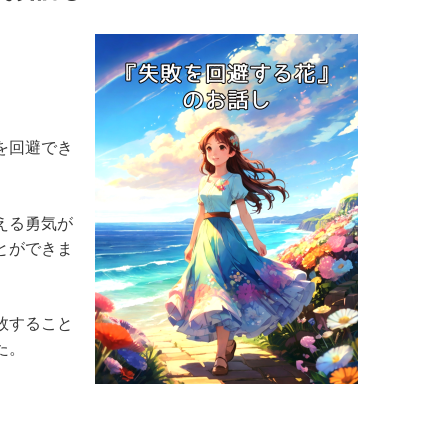
を回避でき
える勇気が
とができま
敗すること
た。