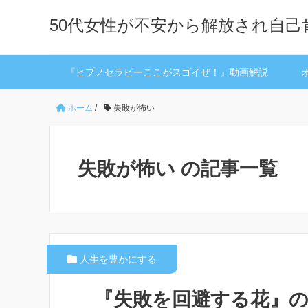
50代女性が不安から解放され自
『ヒプノセラピーここがスゴイぜ！』動画解説
ホーム
/
失敗が怖い
失敗が怖い の記事一覧
人生を豊かにする
『失敗を回避する花』