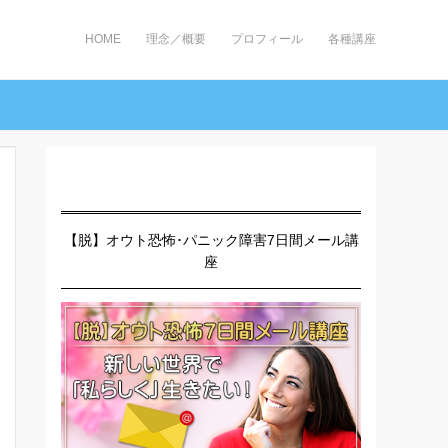
HOME
理念／概要
プロフィール
各種講座
【脱】オウト恐怖･パニック障害7日間メール講
座