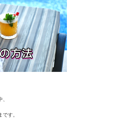
中、
まです。