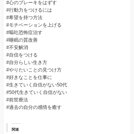
#心のブレーキをはずす
#行動力をつけるには
#希望を持つ方法
#モチベーションを上げる
#嘔吐恐怖症治す
#睡眠の質改善
#不安解消
#自信をつける
#自分らしい生き方
#やりたいことの見つけ方
#好きなことを仕事に
#生きていく自信がない50代
#50代生きていく自信がない
#前世療法
#過去の自分の感情を癒す
関連