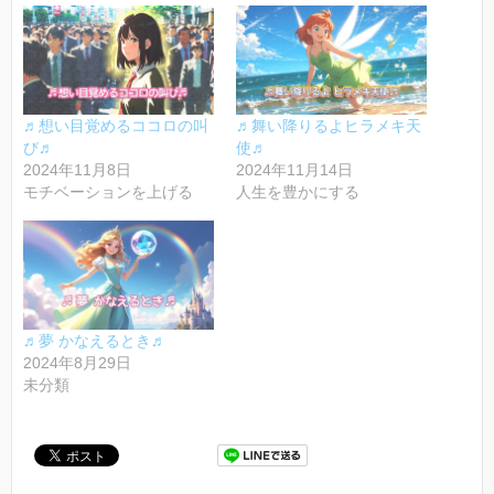
♬想い目覚めるココロの叫
♬舞い降りるよヒラメキ天
び♬
使♬
2024年11月8日
2024年11月14日
モチベーションを上げる
人生を豊かにする
♬夢 かなえるとき♬
2024年8月29日
未分類