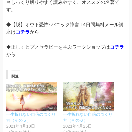
⇒しっくり解りやすく読みやすく、オススメの名著で
す。
◆【脱】オウト恐怖･パニック障害 14日間無料メール講
座は
コチラ
から
◆正しくヒプノセラピーを学ぶワークショップは
コチラ
から
関連
一生折れない自信のつくり
一生折れない自信のつくり
方（その５）
方（その６）
2021年4月18日
2021年4月25日